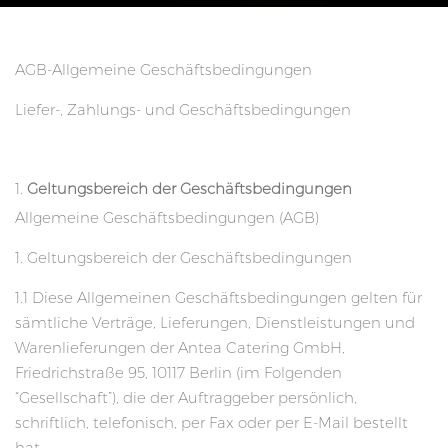
AGB-Allgemeine Geschäftsbedingungen
Liefer-, Zahlungs- und Geschäftsbedingungen
Geltungsbereich der Geschäftsbedingungen
Allgemeine Geschäftsbedingungen (AGB)
1. Geltungsbereich der Geschäftsbedingungen
1.1 Diese Allgemeinen Geschäftsbedingungen gelten für
sämtliche Verträge, Lieferungen, Dienstleistungen und
Warenlieferungen der Antea Catering GmbH,
Friedrichstraße 95, 10117 Berlin (im Folgenden
“Gesellschaft”), die der Auftraggeber persönlich,
schriftlich, telefonisch, per Fax oder per E-Mail bestellt
hat.