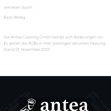
Vertreten durch:
Baris Akdag
Die Antea Catering GmbH behält sich Änderungen vor.
Es gelten die AGBs in ihrer jeweiligen aktuellen Fassung.
Stand 01. November 2023